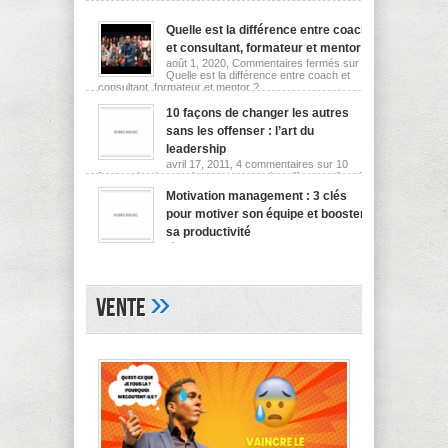
Quelle est la différence entre coach
et consultant, formateur et mentor ?
août 1, 2020,
Commentaires fermés
sur
Quelle est la différence entre coach et
consultant, formateur et mentor ?
10 façons de changer les autres
sans les offenser : l’art du
leadership
avril 17, 2011,
4 commentaires
sur 10
façons de changer les autres sans les offenser : l’art du
leadership
Motivation management : 3 clés
pour motiver son équipe et booster
sa productivité
février 24, 2011,
3 commentaires
sur
Motivation management : 3 clés pour motiver son équipe
et booster sa productivité
»
Vente