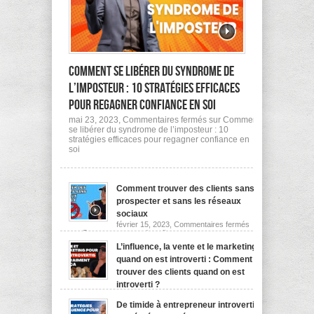
Comment se libérer du syndrome de
l’imposteur : 10 stratégies efficaces
pour regagner confiance en soi
mai 23, 2023,
Commentaires fermés
sur Comment
se libérer du syndrome de l’imposteur : 10
stratégies efficaces pour regagner confiance en
soi
Comment trouver des clients sans
prospecter et sans les réseaux
sociaux
février 15, 2023,
Commentaires fermés
sur Comment trouver des clients sans prospecter et
sans les réseaux sociaux
L’influence, la vente et le marketing
quand on est introverti : Comment
trouver des clients quand on est
introverti ?
octobre 25, 2022,
Commentaires fermés
sur L’influence,
la vente et le marketing quand on est introverti :
De timide à entrepreneur introverti :
Comment trouver des clients quand on est introverti ?