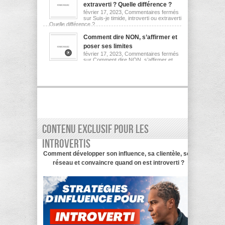
extraverti ? Quelle différence ?
février 17, 2023,
Commentaires fermés
sur Suis-je timide, introverti ou extraverti ?
Quelle différence ?
Comment dire NON, s’affirmer et
poser ses limites
février 17, 2023,
Commentaires fermés
sur Comment dire NON, s’affirmer et
poser ses limites
Contenu exclusif pour les
introvertis
Comment développer son influence, sa clientèle, son
réseau et convaincre quand on est introverti ?