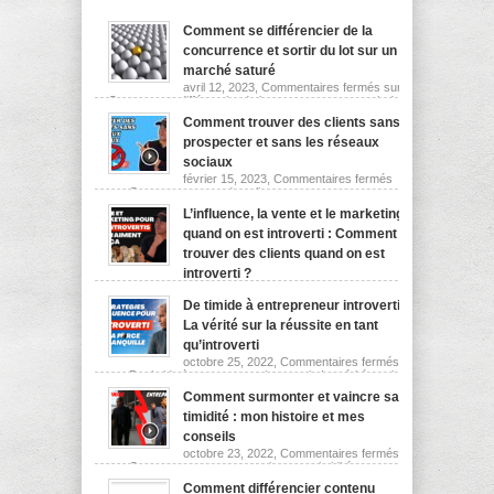
Comment se différencier de la
concurrence et sortir du lot sur un
marché saturé
avril 12, 2023,
Commentaires fermés
sur
Comment se différencier de la concurrence et sortir du
lot sur un marché saturé
Comment trouver des clients sans
prospecter et sans les réseaux
sociaux
février 15, 2023,
Commentaires fermés
sur Comment trouver des clients sans prospecter et
sans les réseaux sociaux
L’influence, la vente et le marketing
quand on est introverti : Comment
trouver des clients quand on est
introverti ?
octobre 25, 2022,
Commentaires fermés
sur L’influence,
la vente et le marketing quand on est introverti :
De timide à entrepreneur introverti :
Comment trouver des clients quand on est introverti ?
La vérité sur la réussite en tant
qu’introverti
octobre 25, 2022,
Commentaires fermés
sur De timide à entrepreneur introverti : La vérité sur la
réussite en tant qu’introverti
Comment surmonter et vaincre sa
timidité : mon histoire et mes
conseils
octobre 23, 2022,
Commentaires fermés
sur Comment surmonter et vaincre sa timidité : mon
histoire et mes conseils
Comment différencier contenu