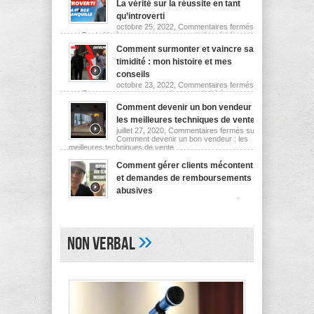
La vérité sur la réussite en tant
qu’introverti
octobre 25, 2022,
Commentaires fermés
sur De timide à entrepreneur introverti : La vérité sur la
réussite en tant qu’introverti
Comment surmonter et vaincre sa
timidité : mon histoire et mes
conseils
octobre 23, 2022,
Commentaires fermés
sur Comment surmonter et vaincre sa timidité : mon
histoire et mes conseils
Comment devenir un bon vendeur :
les meilleures techniques de vente
juillet 27, 2020,
Commentaires fermés
sur
Comment devenir un bon vendeur : les
meilleures techniques de vente
Comment gérer clients mécontent
et demandes de remboursements
abusives
juillet 21, 2020,
Commentaires fermés
sur
Comment gérer clients mécontent et demandes de
remboursements abusives
»
Non Verbal