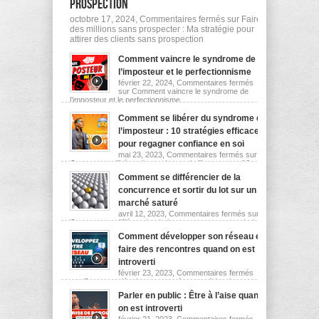
prospection
octobre 17, 2024,
Commentaires fermés
sur Faire
des millions sans prospecter : Ma stratégie pour
attirer des clients sans prospection
Comment vaincre le syndrome de
l’imposteur et le perfectionnisme
février 22, 2024,
Commentaires fermés
sur Comment vaincre le syndrome de
l’imposteur et le perfectionnisme
Comment se libérer du syndrome de
l’imposteur : 10 stratégies efficaces
pour regagner confiance en soi
mai 23, 2023,
Commentaires fermés
sur
Comment se libérer du syndrome de l’imposteur : 10
stratégies efficaces pour regagner confiance en soi
Comment se différencier de la
concurrence et sortir du lot sur un
marché saturé
avril 12, 2023,
Commentaires fermés
sur
Comment se différencier de la concurrence et sortir du
lot sur un marché saturé
Comment développer son réseau et
faire des rencontres quand on est
introverti
février 23, 2023,
Commentaires fermés
sur Comment développer son réseau et faire des
rencontres quand on est introverti
Parler en public : Être à l’aise quand
on est introverti