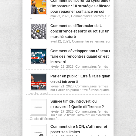
Comment se libérer du syndrome de
l’imposteur : 10 stratégies efficaces
pour regagner confiance en soi
mai 23, 2023,
Commentaires fermés
sur
Comment se libérer du syndrome de l’imposteur : 10
stratégies efficaces pour regagner confiance en soi
Comment se différencier de la
concurrence et sortir du lot sur un
marché saturé
avril 12, 2023,
Commentaires fermés
sur
Comment se différencier de la concurrence et sortir du
lot sur un marché saturé
Comment développer son réseau et
faire des rencontres quand on est
introverti
février 23, 2023,
Commentaires fermés
sur Comment développer son réseau et faire des
rencontres quand on est introverti
Parler en public : Être à l’aise quand
on est introverti
février 21, 2023,
Commentaires fermés
sur Parler en public : Être à l’aise quand on
est introverti
Suis-je timide, introverti ou
extraverti ? Quelle différence ?
février 17, 2023,
Commentaires fermés
sur Suis-je timide, introverti ou extraverti ?
Quelle différence ?
Comment dire NON, s’affirmer et
poser ses limites