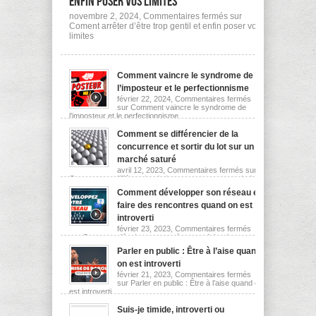
enfin poser vos limites
novembre 2, 2024,
Commentaires fermés
sur
Coment arrêter d’être trop gentil et enfin poser vos
limites
Comment vaincre le syndrome de
l’imposteur et le perfectionnisme
février 22, 2024,
Commentaires fermés
sur Comment vaincre le syndrome de
l’imposteur et le perfectionnisme
Comment se différencier de la
concurrence et sortir du lot sur un
marché saturé
avril 12, 2023,
Commentaires fermés
sur
Comment se différencier de la concurrence et sortir du
lot sur un marché saturé
Comment développer son réseau et
faire des rencontres quand on est
introverti
février 23, 2023,
Commentaires fermés
sur Comment développer son réseau et faire des
rencontres quand on est introverti
Parler en public : Être à l’aise quand
on est introverti
février 21, 2023,
Commentaires fermés
sur Parler en public : Être à l’aise quand on
est introverti
Suis-je timide, introverti ou