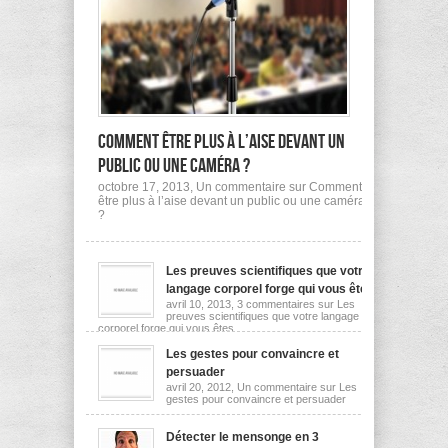
Comment être plus à l’aise devant un
public ou une caméra ?
octobre 17, 2013,
Un commentaire
sur Comment
être plus à l’aise devant un public ou une caméra
?
Les preuves scientifiques que votre
langage corporel forge qui vous êtes
avril 10, 2013,
3 commentaires
sur Les
preuves scientifiques que votre langage
corporel forge qui vous êtes
Les gestes pour convaincre et
persuader
avril 20, 2012,
Un commentaire
sur Les
gestes pour convaincre et persuader
Détecter le mensonge en 3