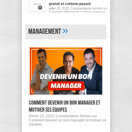
gratuit et contenu payant
juillet 28, 2020,
Commentaires fermés
sur
Comment différencier contenu gratuit et
contenu payant
»
Management
Comment devenir un bon manager et
motiver ses équipes
février 15, 2023,
Commentaires fermés
sur
Comment devenir un bon manager et motiver ses
équipes