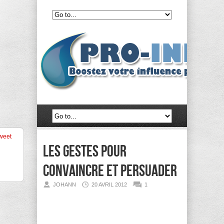
weet
Les gestes pour
convaincre et persuader
JOHANN
20 AVRIL 2012
1