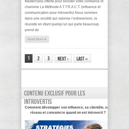
Masterclass offerte pour booster votre confiance et
charisme La Méthode A.T.T.R.A.C.T. (influence et
communication pour introvertis) Nous sommes
dans une société qui valorise l’extraversion, la
réussite en étant quelqu’un qui parle beaucoup,
prend de
»
Read More
1
2
3
Next
›
Last
»
Contenu exclusif pour les
introvertis
Comment développer son influence, sa clientèle, son
réseau et convaincre quand on est introverti ?