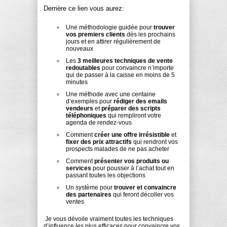
Derrière ce lien vous aurez:
Une méthodologie guidée pour
trouver
vos premiers clients
dès les prochains
jours et en attirer régulièrement de
nouveaux
Les
3 meilleures techniques de vente
redoutables
pour convaincre n’importe
qui de passer à la caisse en moins de 5
minutes
Une méthode avec une centaine
d’exemples pour
rédiger des emails
vendeurs
et
préparer des scripts
téléphoniques
qui rempliront votre
agenda de rendez-vous
Comment
créer une offre irrésistible
et
fixer des prix attractifs
qui rendront vos
prospects malades de ne pas acheter
Comment
présenter vos produits ou
services
pour pousser à l’achat tout en
passant toutes les objections
Un système pour
trouver et convaincre
des partenaires
qui feront décoller vos
ventes
Je vous dévoile vraiment toutes les techniques
d’influence les plus efficaces pour convaincre vos