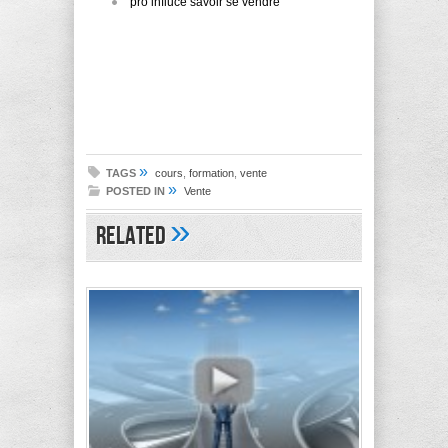
pro influce savoir se vendre
»
TAGS
cours
,
formation
,
vente
»
POSTED IN
Vente
»
Related