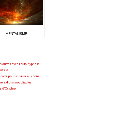
MENTALISME
es autres avec l’auto-hypnose
éussite
(livre pour survivre aux cons)
versations inoubliables
is d’Octobre