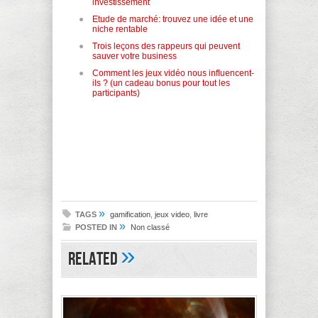
investissement
Etude de marché: trouvez une idée et une
niche rentable
Trois leçons des rappeurs qui peuvent
sauver votre business
Comment les jeux vidéo nous influencent-
ils ? (un cadeau bonus pour tout les
participants)
»
TAGS
gamification
,
jeux video
,
livre
»
POSTED IN
Non classé
»
Related