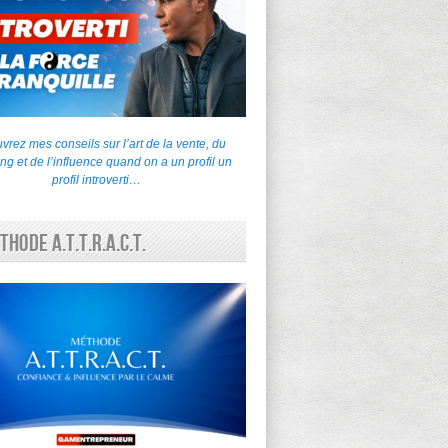
rez mes conseils sur l’art de la vente, du
ng et de l’influence quand on a un profil un
profil introverti…
thode A.T.T.R.A.C.T.