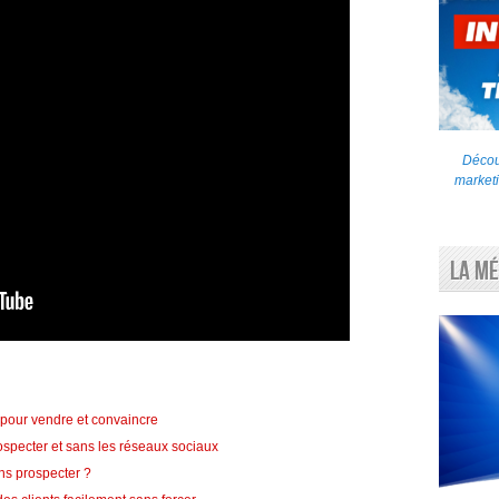
Découv
marketi
La Mé
r pour vendre et convaincre
specter et sans les réseaux sociaux
ns prospecter ?