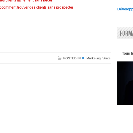
es clients facilement sans forcer
t comment trouver des clients sans prospecter
Développe
Forma
Tous l
»
POSTED IN
Marketing
,
Vente