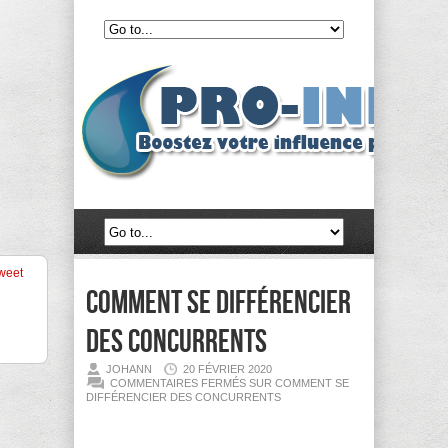
weet
Comment se différencier
des concurrents
JOHANN
20 FÉVRIER 2020
COMMENTAIRES FERMÉS
SUR COMMENT SE
DIFFÉRENCIER DES CONCURRENTS