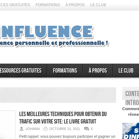
CES GRATUITES
FORMATIONS
À PROPOS
LE CLUB
essources gratuites
Formations
À propos
Le Club
Conte
intro
Comment d
Les meilleures techniques pour obtenir du
réseau
trafic sur votre site: LE LIVRE GRATUIT
JOHANN
OCTOBRE 31, 2011
5
Petit rappel: vous pouvez toujours participer et gagner un