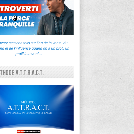
rez mes conseils sur l’art de la vente, du
ng et de l’influence quand on a un profil un
profil introverti…
thode A.T.T.R.A.C.T.