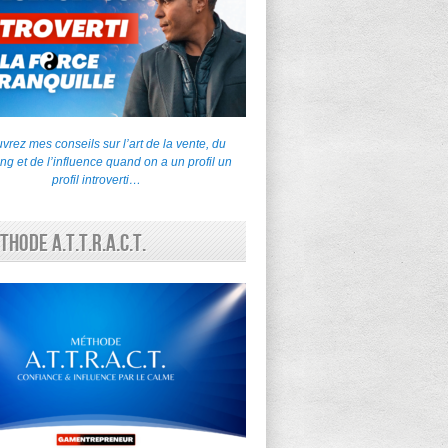
rez mes conseils sur l’art de la vente, du
ng et de l’influence quand on a un profil un
profil introverti…
thode A.T.T.R.A.C.T.