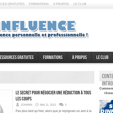
CES GRATUITES
FORMATIONS
À PROPOS
LE CLUB
essources gratuites
Formations
À propos
Le Club
Conte
intro
Comment d
Le secret pour négocier une réduction à tous
réseau
les coups
JOHANN
MAI 11, 2012
3
Pas plus tard qu’hier, alors que je rejoignais un ami à la