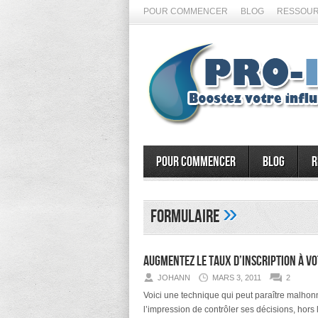
POUR COMMENCER
BLOG
RESSOUR
Pour commencer
Blog
R
»
formulaire
Augmentez le taux d’inscription à v
JOHANN
MARS 3, 2011
2
Voici une technique qui peut paraître malhon
l’impression de contrôler ses décisions, hors