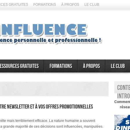
CES GRATUITES
FORMATIONS
À PROPOS
LE CLUB
essources gratuites
Formations
À propos
Le Club
Conte
intro
Comment d
otre newsletter et à vos offres promotionnelles
réseau
nête mais terriblement efficace. La nature humaine a souvent
 la grande majorité de ces décisions sont influencées, manipulées.