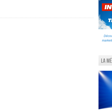
Découv
marketi
La Mé