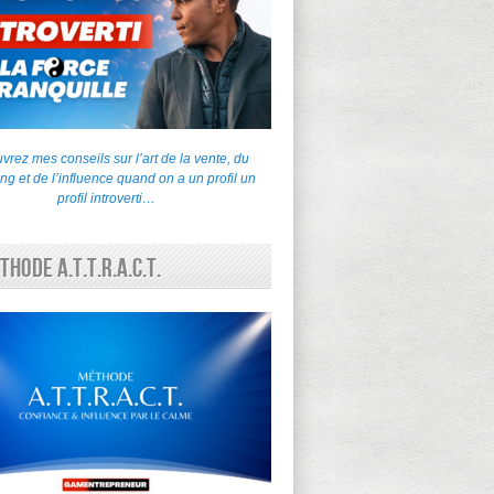
rez mes conseils sur l’art de la vente, du
ng et de l’influence quand on a un profil un
profil introverti…
thode A.T.T.R.A.C.T.