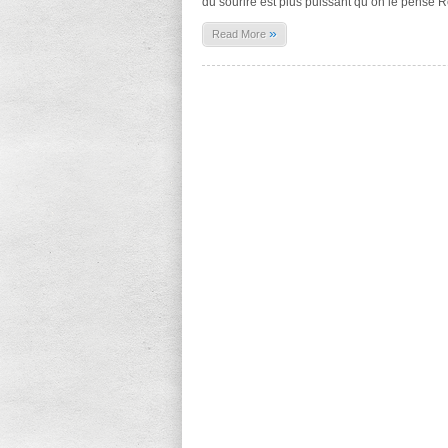
du sourire est plus puissant qu’on le pense R
»
Read More