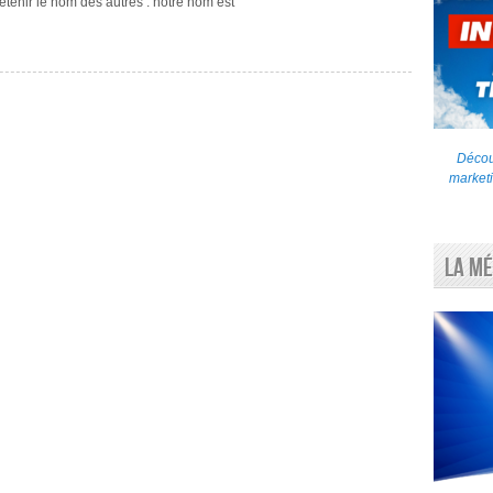
etenir le nom des autres : notre nom est
Découv
marketi
La Mé