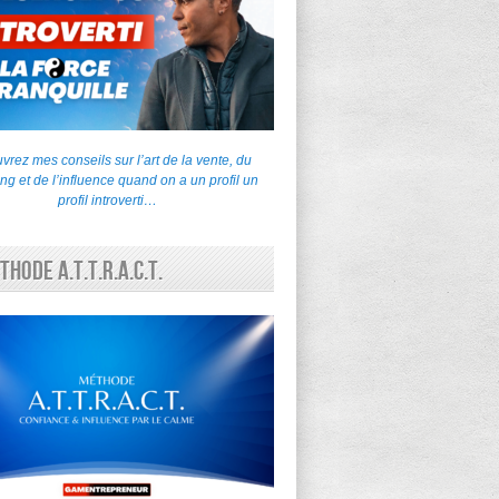
rez mes conseils sur l’art de la vente, du
ng et de l’influence quand on a un profil un
profil introverti…
thode A.T.T.R.A.C.T.