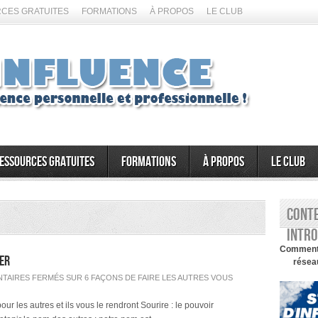
CES GRATUITES
FORMATIONS
À PROPOS
LE CLUB
essources gratuites
Formations
À propos
Le Club
Conte
intro
Comment d
mer
réseau
TAIRES FERMÉS
SUR 6 FAÇONS DE FAIRE LES AUTRES VOUS
our les autres et ils vous le rendront Sourire : le pouvoir