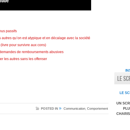
us passifs
 autres qu’on est atypique et en décalage avec la société
(livre pour survivre aux cons)
t demandes de remboursements abusives
uer les autres sans les offenser
IN
LE SC
LE SC
UN SCR
»
PLU
POSTED IN
Communication
,
Comportement
CHARIS