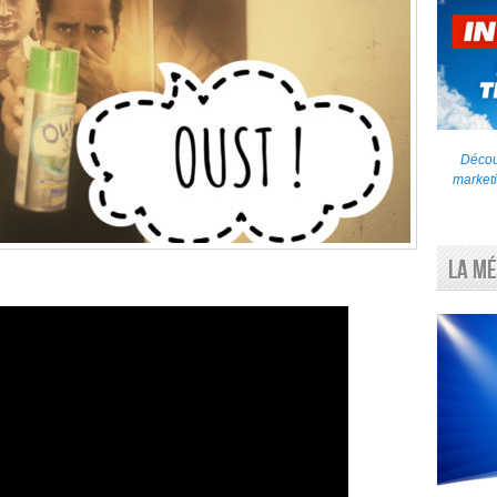
Découv
marketi
La Mé