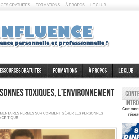
CES GRATUITES
FORMATIONS
À PROPOS
LE CLUB
essources gratuites
Formations
À propos
Le Club
sonnes toxiques, l’environnement
Conte
intro
Comment d
MENTAIRES FERMÉS
SUR COMMENT GÉRER LES PERSONNES
réseau
A CRITIQUE