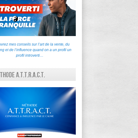
rez mes conseils sur l’art de la vente, du
ng et de l’influence quand on a un profil un
profil introverti…
thode A.T.T.R.A.C.T.