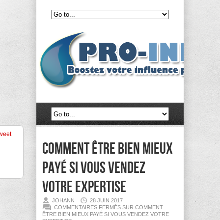
weet
Comment être bien mieux
payé si vous vendez
votre expertise
JOHANN
28 JUIN 2017
COMMENTAIRES FERMÉS
SUR COMMENT
ÊTRE BIEN MIEUX PAYÉ SI VOUS VENDEZ VOTRE