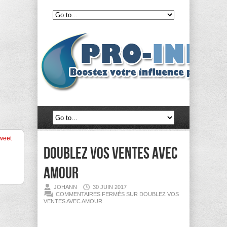
weet
Doublez vos ventes avec
amour
JOHANN
30 JUIN 2017
COMMENTAIRES FERMÉS
SUR DOUBLEZ VOS
VENTES AVEC AMOUR