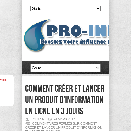
weet
Comment créer et lancer
un produit d’information
en ligne en 3 jours
JOHANN
24 MARS 2017
COMMENTAIRES FERMÉS
SUR COMMENT
CRÉER ET LANCER UN PRODUIT D’INFORMATION